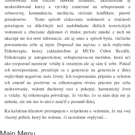
Absolvovala som viaceré odborné semináre, akreditované aj
neakreditované kurzy a výcviky zamerané na sebapoznanie a
sebarozvoj, komunikáciu, mediáciu, riešenie konfliktov, párové
poradenstvo. Tento spôsob získavania vedomostí a zručností
považujem za dôležitejší než nadobúdanie ďalších teoretických
vedomostí a zbieranie diplomov či titulov, pretože mnohé z nich mi
ukazujú nie len nové informácie, ale aj smer a spôsob bytia, väčšieho
porozumenia sebe aj iným. Doposiaľ ma najviac z nich ovplyvnila
Etikoterapia, ktorej zakladateľom je MUDr. Ctibor Bezděk.
Etikoterapia je autognostickou, sebapoznávacou metódou, ktorá učí
ako rozpoznať narušené vzťahy k ostatným ale aj sám k sebe. Pokiaľ
ich nerozpoznáme, prenášajú sa z generácie na generáciu a ďalej
ovplyvňujú negatívne naše životy. Ich rozpoznaním, prijatím a ochotou
ich zmeniť na pozitívne sa etikoterapiou otvára priestor pre seba
uzdravovanie, vedomí duchovný rast a pokojný, harmonický život
a vzťahy. Aj etikoterapia potvrdzuje, že všetko, čo sa nám deje nie je
náhoda, ale má nás to niečo naučiť a posunúť ďalej.
Ku každému klientovi pristupujem s rešpektom a vedomím, že má svoj
vlastný príbeh, ktorý ho vedome, či nevedome ovplyvnil....
Main Menu